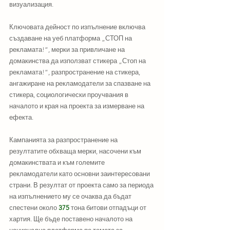
визуализация. 
Ключовата дейност по изпълнение включва 
създаване на уеб платформа „СТОП на 
рекламата!“, мерки за привличане на 
домакинства да използват стикера „Стоп на 
рекламата!“, разпространение на стикера, 
ангажиране на рекламодатели за спазване на 
стикера, социологически проучвания в 
началото и края на проекта за измерване на 
ефекта. 
Кампанията за разпространение на 
резултатите обхваща мерки, насочени към 
домакинствата и към големите 
рекламодатели като основни заинтересовани 
страни. В резултат от проекта само за периода 
на изпълнението му се очаква да бъдат 
спестени около 
375
 тона битови отпадъци от 
хартия. Ще бъде поставено началото на 