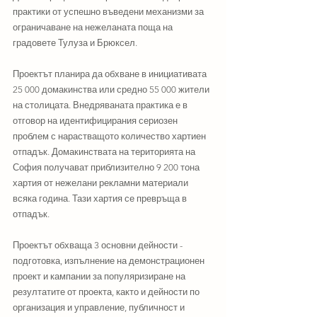
практики от успешно въведени механизми за 
ограничаване на нежеланата поща на 
градовете Тулуза и Брюксел. 
Проектът планира да обхване в инициативата 
25 000 домакинства или средно 55 000 жители 
на столицата. Внедряваната практика е в 
отговор на идентифицирания сериозен 
проблем с нарастващото количество хартиен 
отпадък. Домакинствата на територията на 
София получават приблизително 9 200 тона 
хартия от нежелани рекламни материали 
всяка година. Тази хартия се превръща в 
отпадък. 
Проектът обхваща 3 основни дейности - 
подготовка, изпълнение на демонстрационен 
проект и кампании за популяризиране на 
резултатите от проекта, както и дейности по 
организация и управление, публичност и 