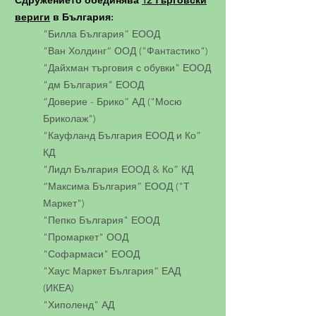
Сдружението обединява
12 търговски
вериги
в България:
"Билла България” ЕООД
"Ван Холдинг“ ООД ("Фантастико")
"Дайхман търговия с обувки" ЕООД
"дм България" ЕООД
“Доверие - Брико” АД ("Мосю
Бриколаж")
"Кауфланд България ЕООД и Ко”
КД
"Лидл България ЕООД & Ко” КД
“Максима България” ЕООД ("Т
Маркет")
"Пепко България" ЕООД
"Промаркет" ООД
"Софармаси" ЕООД
"Хаус Маркет България“ ЕАД
(ИКЕА)
"Хиполенд" АД