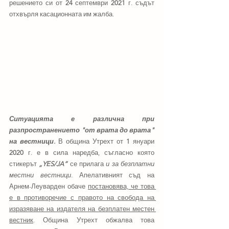
решението си от 
24
 септември 
2021
 г. съдът 
отхвърля касационната им жалба.
Ситуацията е различна при 
разпространението "от врата до врата" 
на вестници. 
В община Утрехт от 
1
 януари 
2020
 г. е в сила наредба, съгласно която 
стикерът 
„YES/JA“
 се прилага 
и за безплатни 
местни вестници
. Апелативният съд на 
Арнем-Леуварден обаче 
постановява, че това 
е в противоречие с правото на свобода на 
изразяване на издателя на безплатен местен 
вестник
. Община Утрехт обжалва това 