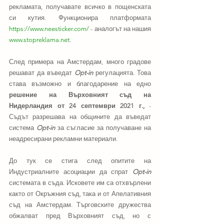
рекламата, получавате всичко в пощенската 
си кутия. Функционира платформата 
https://www.neesticker.com/
 - аналогът на нашия 
www.stopreklama.net
. 
След примера на Амстердам, много градове 
решават да въведат 
Opt-in
регулацията. Това 
става възможно и благодарение на едно 
решение на Върховният съд на 
Нидерландия от 24 септември 2021 г.,
 - 
Съдът разрешава на общините да въведат 
система 
Opt-in
 за съгласие за получаване на 
неадресирани рекламни материали. 
До тук се стига след опитите на 
Индустриалните асоциации да спрат 
Opt-in
системата в съда. Исковете им са отхвърлени 
както от Окръжния съд, така и от Апелативния 
съд на Амстердам. Търговските дружества 
обжалват пред Върховният съд, но с 