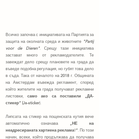
Всичко започва с инициативата на Партията за 
защита на околната среда и животните 
"Partij 
voor de Dieren"
. Срещу тази инициатива 
застават много от рекламодателите. Те 
завеждат дело срещу плановете на града да 
въведе подобна регулация, но губят това дело 
в съда. Така от началото на 
2018
 г. Общината 
на Амстердам въвежда регламент, според 
който жителите на града получават рекламни 
листовки, 
само ако са поставили „ДА-
стикер“ (Ja-sticker
).
Липсата на стикер на пощенската кутия вече 
автоматично означава 
„НЕ на 
неадресираната хартиена реклама!“
. По този 
начин, всеки, който продължава да получава 