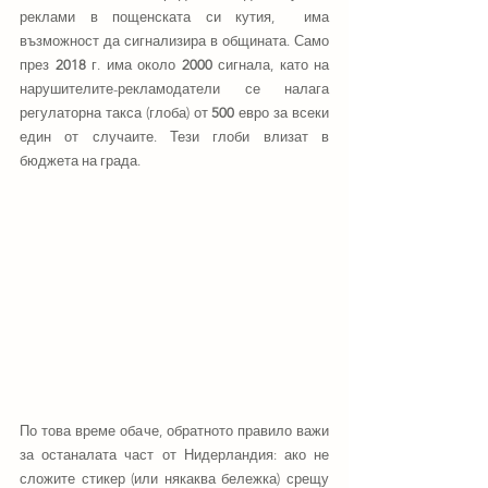
реклами в пощенската си кутия,  има 
възможност да сигнализира в общината. Само 
през 
2018
 г. има около 
2000
 сигнала, като на 
нарушителите-рекламодатели се налага 
регулаторна такса (глоба) от 
500
 евро за всеки 
един от случаите. Тези глоби влизат в 
бюджета на града.
По това време обаче, обратното правило важи 
за останалата част от Нидерландия: ако не 
сложите стикер (или някаква бележка) срещу 