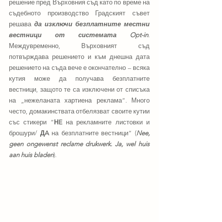
решение пред Върховния съд като по време на 
съдебното производство Градският съвет 
решава
 да изключи безплатните местни 
вестници от системата Opt-in
. 
Междувременно, Върховният съд 
потвърждава решението и към днешна дата 
решението на съда вече е окончателно – всяка 
кутия може да получава безплатните 
вестници, защото те са изключени от списъка 
на „нежеланата хартиена реклама“. Много 
често, домакинствата отбелязват своите кутии 
със стикери “
НE 
на рекламните листовки и 
брошури/ 
ДA
 на безплатните вестници“ (
Nee, 
geen ongewenst reclame drukwerk. Ja, wel huis 
aan huis bladen
).