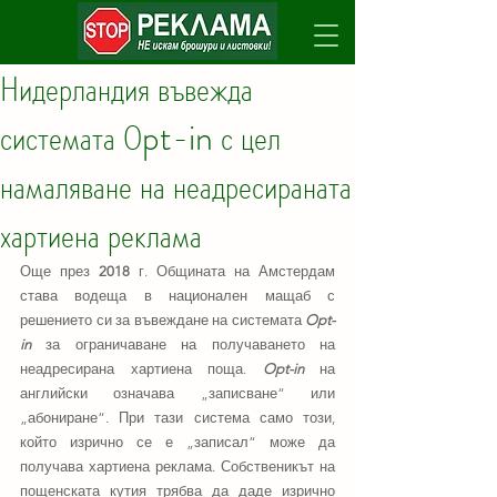
Нидерландия въвежда
системата Оpt-in с цел
намаляване на неадресираната
хартиена реклама
Още през 
2018
 г. Общината на Амстердам 
става водеща в национален мащаб с 
решението си за въвеждане на системата 
Opt-
in
за ограничаване на получаването на 
неадресирана хартиена поща. 
Opt-in
 на 
английски означава „записване“ или 
„абониране“. При тази система само този, 
който изрично се е „записал“ може да 
получава хартиена реклама. Собственикът на 
пощенската кутия трябва да даде изрично 