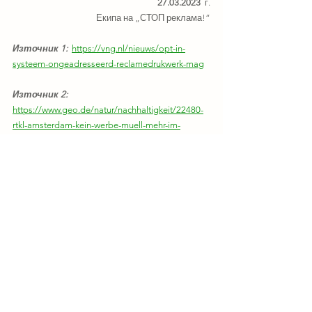
27.03.2023  
г.
Екипа на „СТОП реклама!“
Източник 1: 
https://vng.nl/nieuws/opt-in-
systeem-ongeadresseerd-reclamedrukwerk-mag
Източник 2:
https://www.geo.de/natur/nachhaltigkeit/22480-
rtkl-amsterdam-kein-werbe-muell-mehr-im-
briefkasten-so-machen-es-unsere