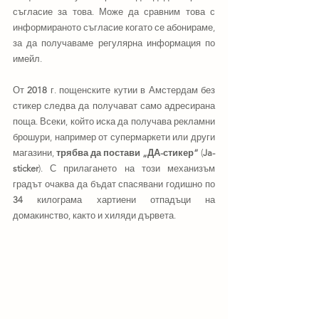
съгласие за това. Може да сравним това с 
информираното съгласие когато се абонираме, 
за да получаваме регулярна информация по 
имейл. 
От 
2018
 г. пощенските кутии в Амстердам без 
стикер следва да получават само адресирана 
поща. Всеки, който иска да получава рекламни 
брошури, например от супермаркети или други 
магазини, 
трябва да постави „ДА-стикер“
 (
Ja-
sticker
). С прилагането на този механизъм 
градът очаква да бъдат спасявани годишно по 
34
 килограма хартиени отпадъци на 
домакинство, както и хиляди дървета.